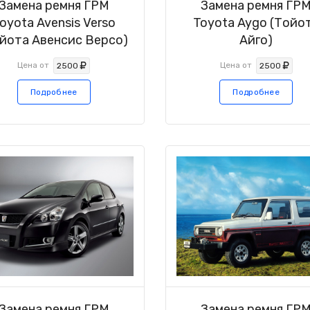
Замена ремня ГРМ
Замена ремня ГР
oyota Avensis Verso
Toyota Aygo (Тойо
йота Авенсис Версо)
Айго)
Цена от
Цена от
2500
2500
Подробнее
Подробнее
Замена ремня ГРМ
Замена ремня ГР