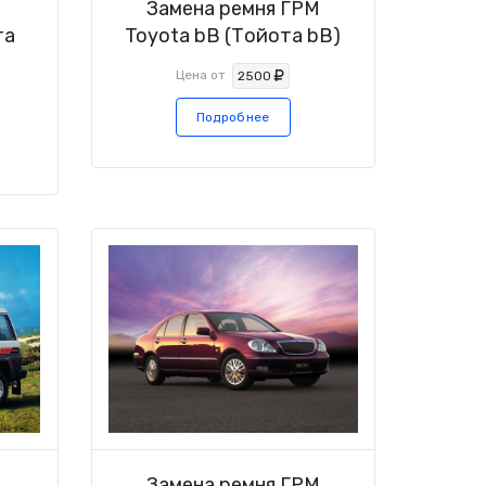
М
Замена ремня ГРМ
та
Toyota bB (Тойота bB)
Цена от
2500
Подробнее
М
Замена ремня ГРМ