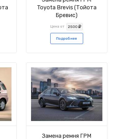
ота
Toyota Brevis (Тойота
Бревис)
Цена от
2500
Подробнее
М
Замена ремня ГРМ