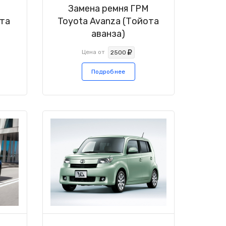
М
Замена ремня ГРМ
ота
Toyota Avanza (Тойота
аванза)
Цена от
2500
Подробнее