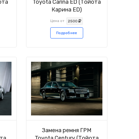
ота
Toyota Carina ED (Тойота
Карина ED)
Цена от
2500
Подробнее
М
Замена ремня ГРМ
ота
Toyota Century (Тойота