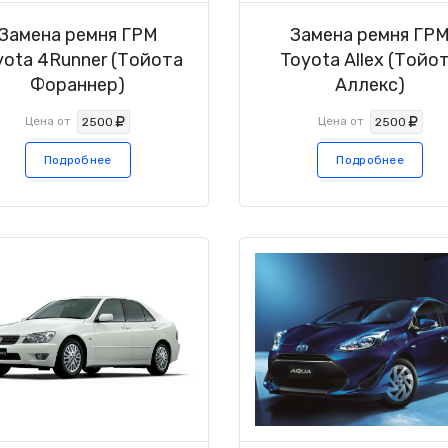
Замена ремня ГРМ
Замена ремня ГР
yota 4Runner (Тойота
Toyota Allex (Тойо
Фораннер)
Аллекс)
Цена от
Цена от
2500
2500
Подробнее
Подробнее