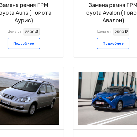
Замена ремня ГРМ
Замена ремня ГР
oyota Auris (Тойота
Toyota Avalon (Той
Аурис)
Авалон)
Цена от
Цена от
2500
2500
Подробнее
Подробнее