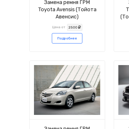
Замена ремня ГРМ
Toyota Avensis (Тойота
T
Авенсис)
(То
Цена от
2500
Подробнее
Замена ремня ГРМ