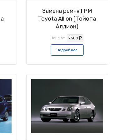
М
Замена ремня ГРМ
та
Toyota Allion (Тойота
Аллион)
Цена от
2500
Подробнее