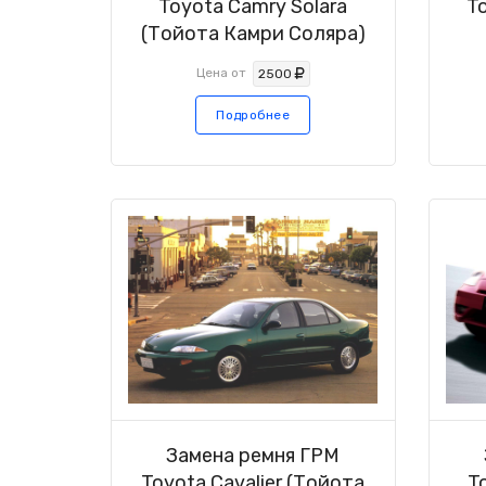
Toyota Camry Solara
T
(Тойота Камри Соляра)
Цена от
2500
Подробнее
Замена ремня ГРМ
Toyota Cavalier (Тойота
T