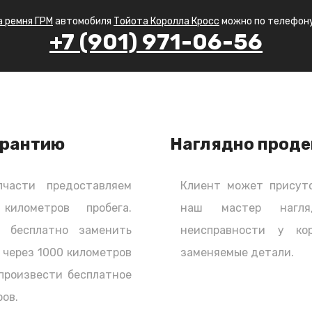
rolla Cross (Тойота Королла Кросс),
а ремня ГРМ
автомобиля
Тойота Королла Кросс
можно по телефону
+7 (901) 971-06-56
ача, как кажется на первый взгляд. Ведь
мень и поставить новый, но и не нарушить
арантию
Наглядно проде
льного механизма), нельзя нарушить фазы
положение коленчатого вала должно строго
ла или распредвалов, если их два или
части предоставляем
Клиент может присутс
ьные отливы (метки) на шестернях валов и
лометров пробега.
наш мастер нагля
РМ эти метки необходимо сначала совместить
ь бесплатно заменить
неисправности у к
ену. Однако следует понимать, что на разных
 через 1000 километров
заменяемые детали.
 местах.
 произвести бесплатное
ов.