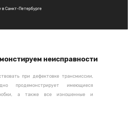
 в Санкт-Петербурге
монстируем неисправности
твовать при дефектовке трансмиссии,
дно продемонстрирует имеющиеся
оробки, а также все изношенные и