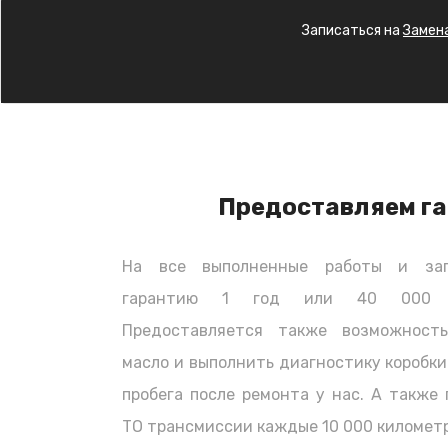
Королла Кросс) или цепи ГРМ Toyota Co
Записаться на
Замен
свяжитесь с нами по телефону.
Метки ГРМ
Замена ремня ГРМ не такая простая зад
необходимо не просто снять старый ре
Предоставляем г
работу самого ГРМ (газораспределите
газораспределения. Другими словами 
соответствовать положению распредва
На все выполненные работы и зап
четыре. Для этого существуют специал
гарантию 1 год или 40 000 ки
блоке двигателя. При замене ремня Г
Предоставляется также возможност
и только после этого производить зам
масло и выполнить диагностику коробки
автомобилях метки находятся в разных
пробега после ремонта у нас. А также
Комплекты ремня ГРМ
ТО трансмиссии каждые 10 000 километр