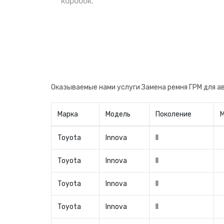
поменять сразу после приобретения, н
коробок.
авто. Теперь вы будете уверены в заме
производителя, что очень важно.
Оказываемые нами услуги Замена ремня ГРМ для а
Марка
Модель
Поколение
Toyota
Innova
II
Toyota
Innova
II
Toyota
Innova
II
Toyota
Innova
II