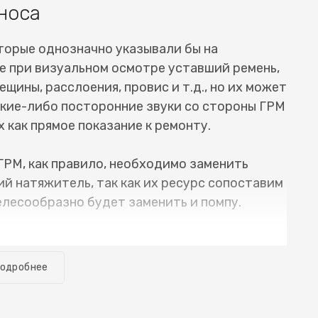
носа
торые однозначно указывали бы на
е при визуальном осмотре уставший ремень,
ещины, расслоения, провис и т.д., но их может
какие-либо посторонние звуки со стороны ГРМ
 как прямое показание к ремонту.
ГРМ, как правило, необходимо заменить
й натяжитель, так как их ресурс сопоставим
елесообразно будет заменить и помпу.
е необходимое оборудование, и замена ремня
 занимает много времени. Обычно автомобиль
одробнее
. Разумеется речь о случае, когда все
ующих неисправностей. Для того, чтобы
yota Innova (Тойота Иннова) или цепи ГРМ