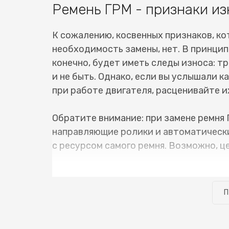
Ремень ГРМ - признаки из
К сожалению, косвенных признаков, ко
необходимость замены, нет. В принцип
конечно, будет иметь следы износа: тр
и не быть. Однако, если вы услышали 
при работе двигателя, расценивайте их
Обратите внимание: при замене ремня 
направляющие ролики и автоматически
с ресурсом самого ремня. Возможно, ц
В нашем сервисном центре имеется вс
ГРМ Toyota Innova (Тойота Иннова) не
П
можно забирать уже на следующий день
сделано своевременно, и нет сопутств
узнать стоимость замены ремня ГРМ To