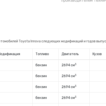
е полагаясь на уверения бывшего владельца
производителем технич
не, будете знать когда поменяли и на какого
втомобилей Toyota Innova следующих модификаций и годов выпу
Модификация
Топливо
Двигатель
Кузов
3
бензин
2694 см
3
бензин
2694 см
3
бензин
2694 см
3
бензин
2694 см