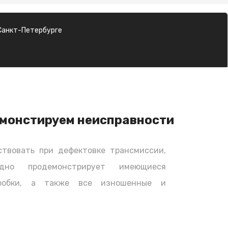
Санкт-Петербурге
монстируем неисправности
твовать при дефектовке трансмиссии,
дно продемонстрирует имеющиеся
оробки, а также все изношенные и