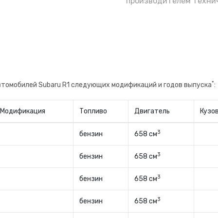
е полагаясь на уверения бывшего владельца
производителем технич
не, будете знать когда поменяли и на какого
*
втомобилей Subaru R1 следующих модификаций и годов выпуска
:
Модификация
Топливо
Двигатель
Кузо
3
бензин
658 см
3
бензин
658 см
3
бензин
658 см
3
бензин
658 см