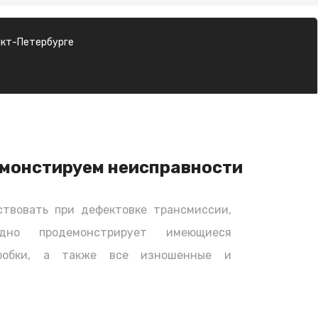
нкт-Петербурге
монстируем неисправности
твовать при дефектовке трансмиссии,
дно продемонстрирует имеющиеся
оробки, а также все изношенные и