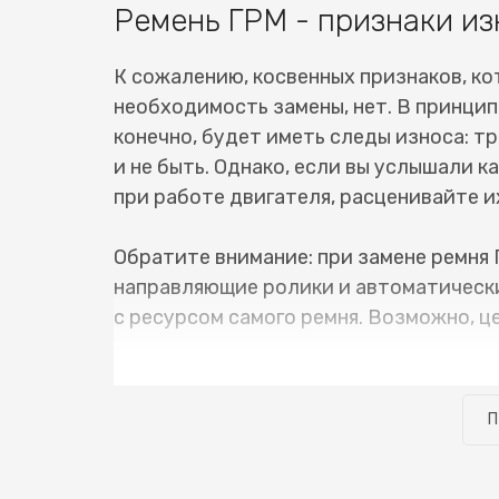
Ремень ГРМ - признаки из
К сожалению, косвенных признаков, ко
необходимость замены, нет. В принцип
конечно, будет иметь следы износа: тр
и не быть. Однако, если вы услышали 
при работе двигателя, расценивайте их
Обратите внимание: при замене ремня 
направляющие ролики и автоматически
с ресурсом самого ремня. Возможно, ц
В нашем сервисном центре имеется вс
ГРМ Subaru R1 (Субару R1) не занимае
П
забирать уже на следующий день. Разу
своевременно, и нет сопутствующих не
стоимость замены ремня ГРМ Subaru R1 