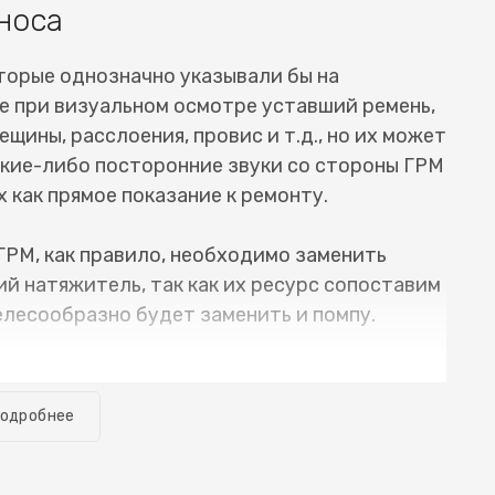
носа
торые однозначно указывали бы на
е при визуальном осмотре уставший ремень,
ещины, расслоения, провис и т.д., но их может
какие-либо посторонние звуки со стороны ГРМ
 как прямое показание к ремонту.
ГРМ, как правило, необходимо заменить
й натяжитель, так как их ресурс сопоставим
елесообразно будет заменить и помпу.
е необходимое оборудование, и замена ремня
т много времени. Обычно автомобиль можно
одробнее
меется речь о случае, когда все сделано
исправностей. Для того, чтобы узнать
(Субару R1) или цепи ГРМ Subaru R1 (Субару