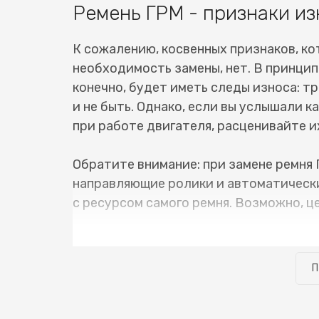
Ремень ГРМ - признаки из
К сожалению, косвенных признаков, ко
необходимость замены, нет. В принцип
конечно, будет иметь следы износа: тр
и не быть. Однако, если вы услышали 
при работе двигателя, расценивайте их
Обратите внимание: при замене ремня 
направляющие ролики и автоматически
с ресурсом самого ремня. Возможно, ц
В нашем сервисном центре имеется вс
ГРМ Subaru Legacy (Субару Легаси) не
П
можно забирать уже на следующий день
сделано своевременно, и нет сопутств
узнать стоимость замены ремня ГРМ Su