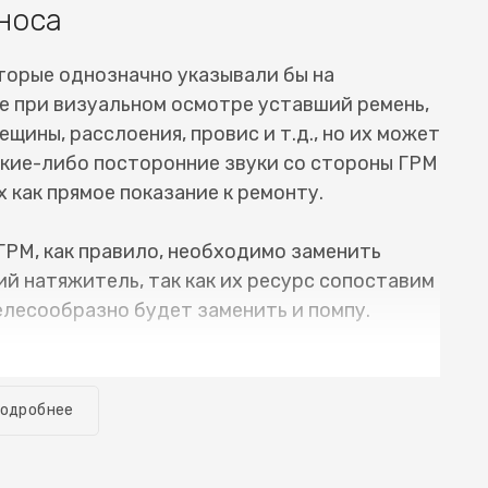
носа
торые однозначно указывали бы на
е при визуальном осмотре уставший ремень,
ещины, расслоения, провис и т.д., но их может
какие-либо посторонние звуки со стороны ГРМ
 как прямое показание к ремонту.
ГРМ, как правило, необходимо заменить
й натяжитель, так как их ресурс сопоставим
елесообразно будет заменить и помпу.
е необходимое оборудование, и замена ремня
 занимает много времени. Обычно автомобиль
одробнее
. Разумеется речь о случае, когда все
ующих неисправностей. Для того, чтобы
baru Legacy (Субару Легаси) или цепи ГРМ