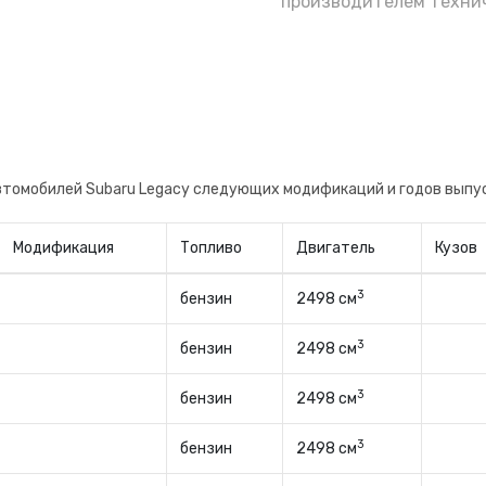
е полагаясь на уверения бывшего владельца
производителем технич
не, будете знать когда поменяли и на какого
автомобилей Subaru Legacy следующих модификаций и годов выпу
Модификация
Топливо
Двигатель
Кузов
3
бензин
2498 см
3
бензин
2498 см
3
бензин
2498 см
3
бензин
2498 см