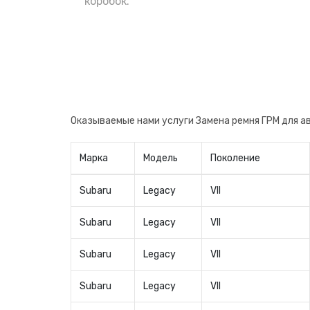
поменять сразу после приобретения, н
коробок.
авто. Теперь вы будете уверены в заме
производителя, что очень важно.
Оказываемые нами услуги Замена ремня ГРМ для 
Марка
Модель
Поколение
Subaru
Legacy
VII
Subaru
Legacy
VII
Subaru
Legacy
VII
Subaru
Legacy
VII