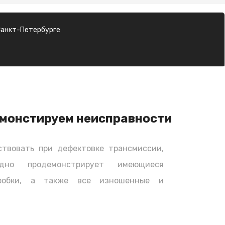
Санкт-Петербурге
монстируем неисправности
твовать при дефектовке трансмиссии,
дно продемонстрирует имеющиеся
оробки, а также все изношенные и