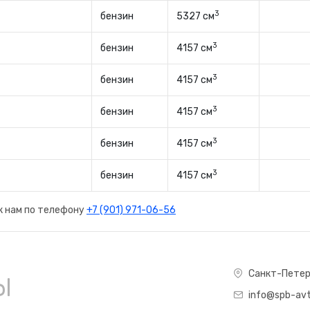
3
бензин
5327 см
3
бензин
4157 см
3
бензин
4157 см
3
бензин
4157 см
3
бензин
4157 см
3
бензин
4157 см
к нам по телефону
+7 (901) 971-06-56
ы
Санкт-Петер
info@spb-avt