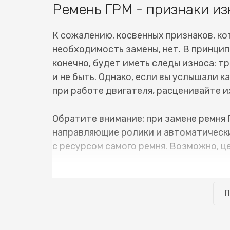
Ремень ГРМ - признаки из
К сожалению, косвенных признаков, ко
необходимость замены, нет. В принцип
конечно, будет иметь следы износа: тр
и не быть. Однако, если вы услышали 
при работе двигателя, расценивайте их
Обратите внимание: при замене ремня 
направляющие ролики и автоматически
с ресурсом самого ремня. Возможно, ц
В нашем сервисном центре имеется вс
ГРМ Saab 9-7X (Сааб 9-7X) не занимае
П
забирать уже на следующий день. Разу
своевременно, и нет сопутствующих не
стоимость замены ремня ГРМ Saab 9-7X 