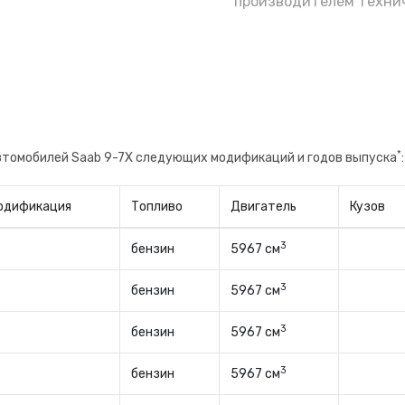
е полагаясь на уверения бывшего владельца
производителем технич
не, будете знать когда поменяли и на какого
*
автомобилей Saab 9-7X следующих модификаций и годов выпуска
:
одификация
Топливо
Двигатель
Кузов
3
бензин
5967 см
3
бензин
5967 см
3
бензин
5967 см
3
бензин
5967 см