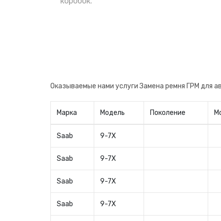
поменять сразу после приобретения, н
коробок.
авто. Теперь вы будете уверены в заме
производителя, что очень важно.
Оказываемые нами услуги Замена ремня ГРМ для 
Марка
Модель
Поколение
М
Saab
9-7X
Saab
9-7X
Saab
9-7X
Saab
9-7X