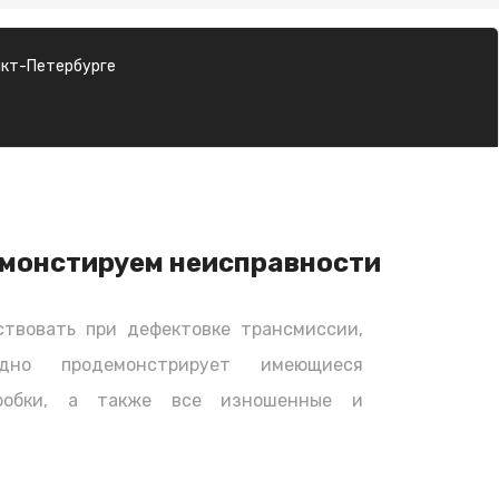
нкт-Петербурге
монстируем неисправности
твовать при дефектовке трансмиссии,
дно продемонстрирует имеющиеся
оробки, а также все изношенные и