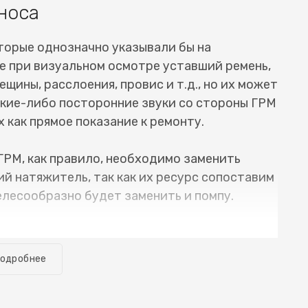
носа
торые однозначно указывали бы на
е при визуальном осмотре уставший ремень,
ещины, расслоения, провис и т.д., но их может
какие-либо посторонние звуки со стороны ГРМ
 как прямое показание к ремонту.
ГРМ, как правило, необходимо заменить
й натяжитель, так как их ресурс сопоставим
елесообразно будет заменить и помпу.
е необходимое оборудование, и замена ремня
т много времени. Обычно автомобиль можно
одробнее
меется речь о случае, когда все сделано
исправностей. Для того, чтобы узнать
(Сааб 9-7X) или цепи ГРМ Saab 9-7X (Сааб 9-