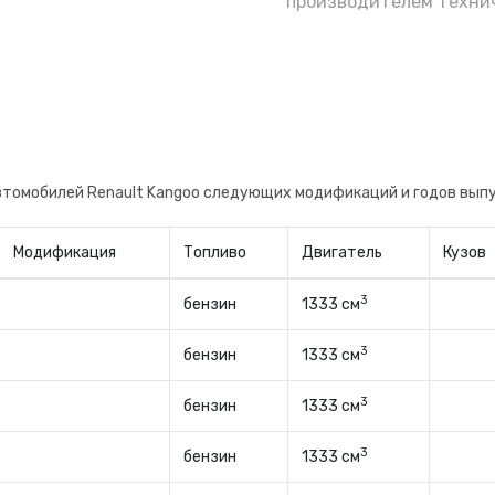
е полагаясь на уверения бывшего владельца
производителем технич
не, будете знать когда поменяли и на какого
втомобилей Renault Kangoo следующих модификаций и годов вып
Модификация
Топливо
Двигатель
Кузов
3
бензин
1333 см
3
бензин
1333 см
3
бензин
1333 см
3
бензин
1333 см