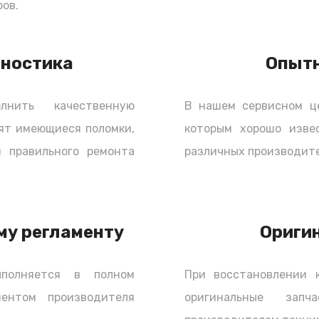
ов.
но и ролики, которые используются как
дин ролик применяется как опорный, а второй
ень должен быть натянут с определенным
гностика
Опыт
наружным керамическим корпусом,
и подшипники "высыхают", и могут заклинить
нить качественную
В нашем сервисном ц
не выдержит нагрузки и порвется. А значит
ят имеющиеся поломки,
которым хорошо изве
льно в комплекте с роликами. Любые
enault Kangoo (Рено Кэнгу) для замены,
 правильного ремонта
различных производите
 самостоятельно.
 ГРМ
му регламенту
Ориги
станавливает свой интервал замены
от интервал составляет 60000 - 70000
полняется в полном
При восстановлении 
, если автомобиль был приобретен новым. В
ментом производителя
оригинальные зап
обретен Б/У, то комплект ГРМ желательно