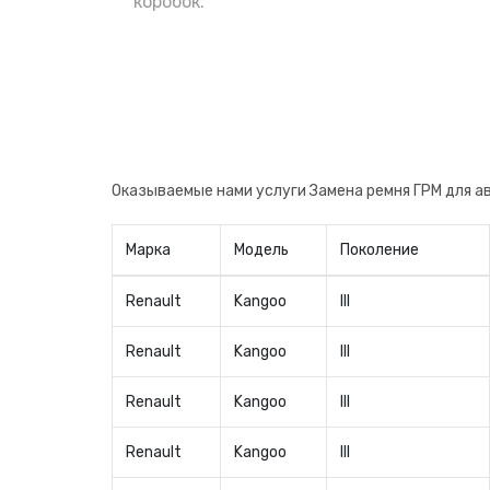
поменять сразу после приобретения, н
коробок.
авто. Теперь вы будете уверены в заме
производителя, что очень важно.
Оказываемые нами услуги Замена ремня ГРМ для а
Марка
Модель
Поколение
Renault
Kangoo
III
Renault
Kangoo
III
Renault
Kangoo
III
Renault
Kangoo
III