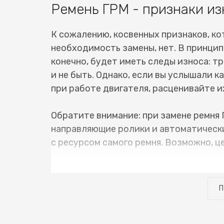
Ремень ГРМ - признаки из
К сожалению, косвенных признаков, ко
необходимость замены, нет. В принцип
конечно, будет иметь следы износа: тр
и не быть. Однако, если вы услышали 
при работе двигателя, расценивайте их
Обратите внимание: при замене ремня 
направляющие ролики и автоматически
с ресурсом самого ремня. Возможно, ц
В нашем сервисном центре имеется вс
ГРМ Renault Kangoo (Рено Кэнгу) не з
П
можно забирать уже на следующий день
сделано своевременно, и нет сопутств
узнать стоимость замены ремня ГРМ Re