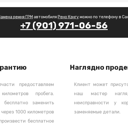
 с нами по телефону.
Замена ремня ГРМ
автомобиля
Рено Кэнгу
можно по телефону в Са
+7 (901) 971-06-56
ача, как кажется на первый взгляд. Ведь
мень и поставить новый, но и не нарушить
льного механизма), нельзя нарушить фазы
положение коленчатого вала должно строго
арантию
Наглядно проде
ла или распредвалов, если их два или
ьные отливы (метки) на шестернях валов и
РМ эти метки необходимо сначала совместить
части предоставляем
Клиент может присутс
ену. Однако следует понимать, что на разных
лометров пробега.
наш мастер нагля
 местах.
ь бесплатно заменить
неисправности у к
 через 1000 километров
заменяемые детали.
 произвести бесплатное
но не только ремень ГРМ