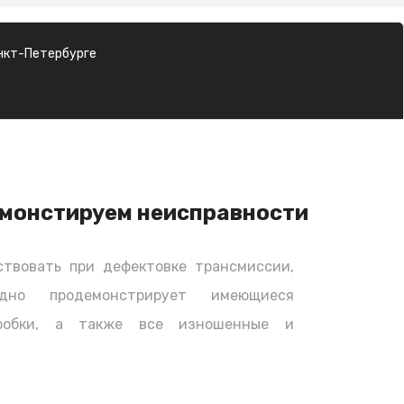
нкт-Петербурге
монстируем неисправности
твовать при дефектовке трансмиссии,
дно продемонстрирует имеющиеся
оробки, а также все изношенные и