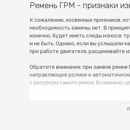
Ремень ГРМ - признаки из
К сожалению, косвенных признаков, ко
необходимость замены, нет. В принцип
конечно, будет иметь следы износа: тр
и не быть. Однако, если вы услышали 
при работе двигателя, расценивайте их
Обратите внимание: при замене ремня 
направляющие ролики и автоматически
с ресурсом самого ремня. Возможно, ц
В нашем сервисном центре имеется вс
ГРМ Nissan Teana (Ниссан Тиана) не з
П
можно забирать уже на следующий день
сделано своевременно, и нет сопутств
узнать стоимость замены ремня ГРМ Ni