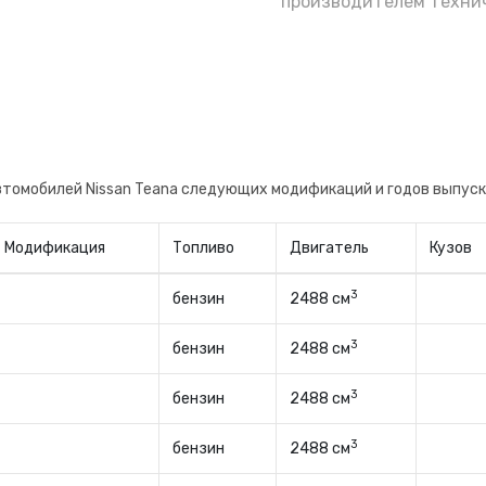
е полагаясь на уверения бывшего владельца
производителем технич
не, будете знать когда поменяли и на какого
втомобилей Nissan Teana следующих модификаций и годов выпус
Модификация
Топливо
Двигатель
Кузов
3
бензин
2488 см
3
бензин
2488 см
3
бензин
2488 см
3
бензин
2488 см