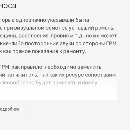
носа
торые однозначно указывали бы на
е при визуальном осмотре уставший ремень,
ещины, расслоения, провис и т.д., но их может
какие-либо посторонние звуки со стороны ГРМ
 как прямое показание к ремонту.
ГРМ, как правило, необходимо заменить
й натяжитель, так как их ресурс сопоставим
елесообразно будет заменить и помпу.
е необходимое оборудование, и замена ремня
анимает много времени. Обычно автомобиль
одробнее
. Разумеется речь о случае, когда все
ующих неисправностей. Для того, чтобы
ssan Teana (Ниссан Тиана) или цепи ГРМ