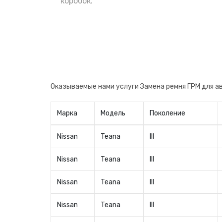
поменять сразу после приобретения, н
коробок.
авто. Теперь вы будете уверены в заме
производителя, что очень важно.
Оказываемые нами услуги Замена ремня ГРМ для а
Марка
Модель
Поколение
Nissan
Teana
III
Nissan
Teana
III
Nissan
Teana
III
Nissan
Teana
III