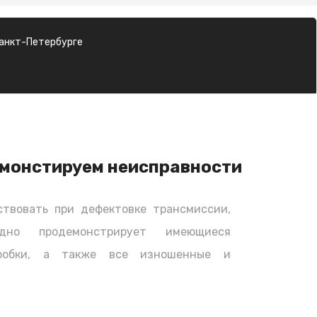
Санкт-Петербурге
монстируем неисправности
твовать при дефектовке трансмиссии,
дно продемонстрирует имеющиеся
оробки, а также все изношенные и