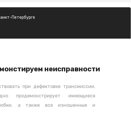
Санкт-Петербурге
монстируем неисправности
твовать при дефектовке трансмиссии,
дно продемонстрирует имеющиеся
оробки, а также все изношенные и