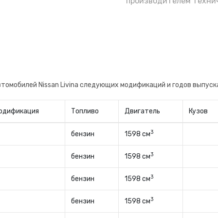
е полагаясь на уверения бывшего владельца
производителем технич
не, будете знать когда поменяли и на какого
втомобилей Nissan Livina следующих модификаций и годов выпуск
одификация
Топливо
Двигатель
Кузов
3
бензин
1598 см
3
бензин
1598 см
3
бензин
1598 см
3
бензин
1598 см