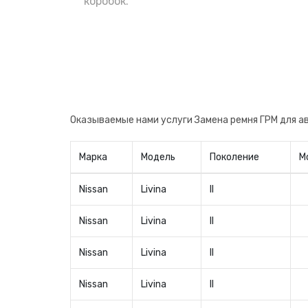
поменять сразу после приобретения, н
коробок.
авто. Теперь вы будете уверены в заме
производителя, что очень важно.
Оказываемые нами услуги Замена ремня ГРМ для а
Марка
Модель
Поколение
М
Nissan
Livina
II
Nissan
Livina
II
Nissan
Livina
II
Nissan
Livina
II