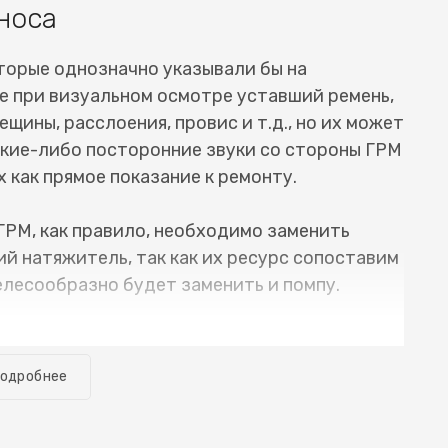
носа
торые однозначно указывали бы на
е при визуальном осмотре уставший ремень,
ещины, расслоения, провис и т.д., но их может
какие-либо посторонние звуки со стороны ГРМ
 как прямое показание к ремонту.
ГРМ, как правило, необходимо заменить
й натяжитель, так как их ресурс сопоставим
елесообразно будет заменить и помпу.
е необходимое оборудование, и замена ремня
занимает много времени. Обычно автомобиль
одробнее
. Разумеется речь о случае, когда все
ующих неисправностей. Для того, чтобы
san Livina (Ниссан ливина) или цепи ГРМ