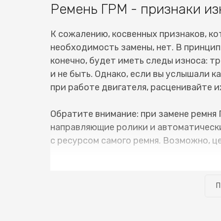
Ремень ГРМ - признаки из
К сожалению, косвенных признаков, ко
необходимость замены, нет. В принцип
конечно, будет иметь следы износа: тр
и не быть. Однако, если вы услышали 
при работе двигателя, расценивайте их
Обратите внимание: при замене ремня 
направляющие ролики и автоматически
с ресурсом самого ремня. Возможно, ц
В нашем сервисном центре имеется вс
ГРМ Nissan Livina (Ниссан ливина) не 
П
можно забирать уже на следующий день
сделано своевременно, и нет сопутств
узнать стоимость замены ремня ГРМ Nis