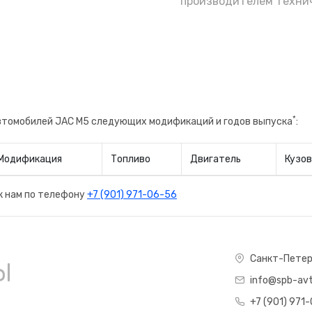
е полагаясь на уверения бывшего владельца
производителем технич
не, будете знать когда поменяли и на какого
*
автомобилей JAC M5 следующих модификаций и годов выпуска
:
Модификация
Топливо
Двигатель
Кузов
к нам по телефону
+7 (901) 971-06-56
ы
Санкт-Петер
info@spb-avt
+7 (901) 971