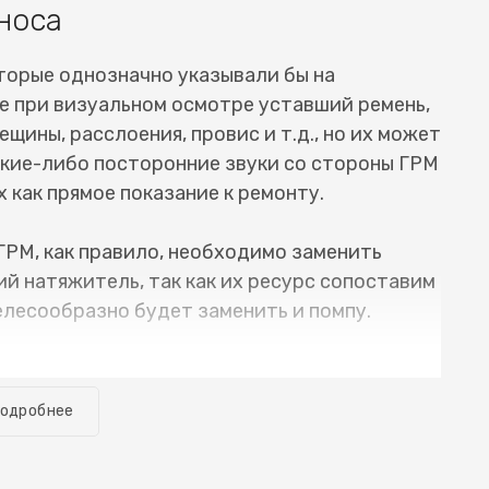
носа
торые однозначно указывали бы на
е при визуальном осмотре уставший ремень,
ещины, расслоения, провис и т.д., но их может
какие-либо посторонние звуки со стороны ГРМ
 как прямое показание к ремонту.
ГРМ, как правило, необходимо заменить
й натяжитель, так как их ресурс сопоставим
елесообразно будет заменить и помпу.
е необходимое оборудование, и замена ремня
ого времени. Обычно автомобиль можно
одробнее
меется речь о случае, когда все сделано
исправностей. Для того, чтобы узнать
Джак М5) или цепи ГРМ JAC M5 (Джак М5),