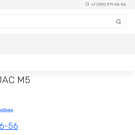
+7 (901) 971-06-56
JAC M5
робнее
06-56