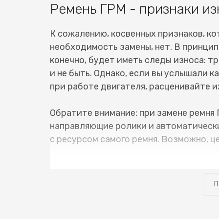
Ремень ГРМ - признаки из
К сожалению, косвенных признаков, ко
необходимость замены, нет. В принцип
конечно, будет иметь следы износа: тр
и не быть. Однако, если вы услышали 
при работе двигателя, расценивайте их
Обратите внимание: при замене ремня 
направляющие ролики и автоматически
с ресурсом самого ремня. Возможно, ц
В нашем сервисном центре имеется вс
ГРМ JAC M5 (Джак М5) не занимает мн
П
забирать уже на следующий день. Разу
своевременно, и нет сопутствующих не
стоимость замены ремня ГРМ JAC M5 (