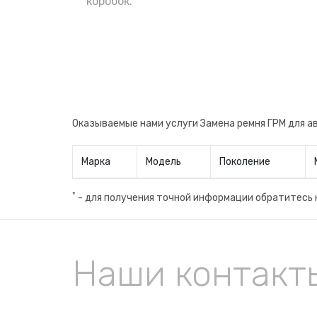
поменять сразу после приобретения, н
коробок.
авто. Теперь вы будете уверены в заме
производителя, что очень важно.
Оказываемые нами услуги Замена ремня ГРМ для 
Марка
Модель
Поколение
*
- для получения точной информации обратитесь 
Наши контакт