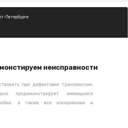
кт-Петербурге
монстируем неисправности
твовать при дефектовке трансмиссии,
дно продемонстрирует имеющиеся
оробки, а также все изношенные и