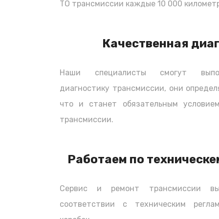
ТО трансмиссии каждые 10 000 километр
(газораспределительного механизма), 
опоры ремня при вращении, а точнее о
как ролик - натяжитель, ведь сам рем
Качественная диа
усилием. Ролики - это подшипники с 
соответственно, во время эксплуатаци
Наши специалисты смогут выпол
при вращении, и никакой новый ремень 
диагностику трансмиссии, они определ
производить замену ремня ГРМ желате
запчасти, в том числе комплекты ГРМ F
что и станет обязательным условием
заказать у нас, или приобрести самос
трансмиссии.
Интервалы замены ремня
Работаем по техническе
Каждый производитель автомобилей у
комплекта ремня ГРМ, как правило, эт
Сервис и ремонт трансмиссии вы
километров. Обычно это четвертое ТО
соответствии с техническим регла
том случае, если автомобиль был при