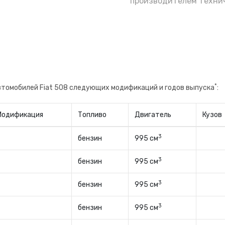
е полагаясь на уверения бывшего владельца
производителем технич
не, будете знать когда поменяли и на какого
*
втомобилей Fiat 508 следующих модификаций и годов выпуска
:
Модификация
Топливо
Двигатель
Кузов
3
бензин
995 см
3
бензин
995 см
3
бензин
995 см
3
бензин
995 см