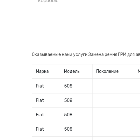
поменять сразу после приобретения, н
коробок.
авто. Теперь вы будете уверены в заме
производителя, что очень важно.
Оказываемые нами услуги Замена ремня ГРМ для а
Марка
Модель
Поколение
Fiat
508
Fiat
508
Fiat
508
Fiat
508