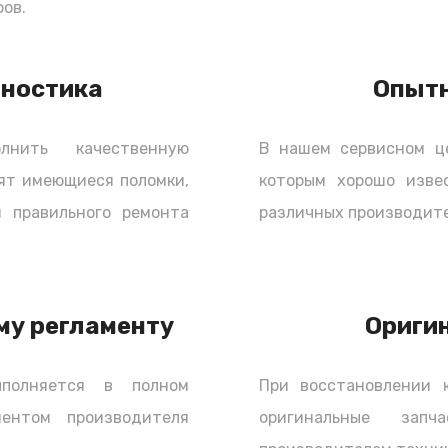
ов.
но и ролики, которые используются как
дин ролик применяется как опорный, а второй
ень должен быть натянут с определенным
гностика
Опыт
наружным керамическим корпусом,
и подшипники "высыхают", и могут заклинить
нить качественную
В нашем сервисном ц
не выдержит нагрузки и порвется. А значит
ят имеющиеся поломки,
которым хорошо изве
льно в комплекте с роликами. Любые
iat 508 (Фиат 508) для замены, можно
 правильного ремонта
различных производите
тоятельно.
 ГРМ
му регламенту
Ориги
станавливает свой интервал замены
от интервал составляет 60000 - 70000
полняется в полном
При восстановлении 
, если автомобиль был приобретен новым. В
ментом производителя
оригинальные зап
обретен Б/У, то комплект ГРМ желательно