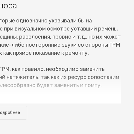
носа
торые однозначно указывали бы на
е при визуальном осмотре уставший ремень,
ещины, расслоения, провис и т.д., но их может
какие-либо посторонние звуки со стороны ГРМ
 как прямое показание к ремонту.
ГРМ, как правило, необходимо заменить
й натяжитель, так как их ресурс сопоставим
елесообразно будет заменить и помпу.
е необходимое оборудование, и замена ремня
много времени. Обычно автомобиль можно
одробнее
меется речь о случае, когда все сделано
исправностей. Для того, чтобы узнать
Фиат 508) или цепи ГРМ Fiat 508 (Фиат 508),