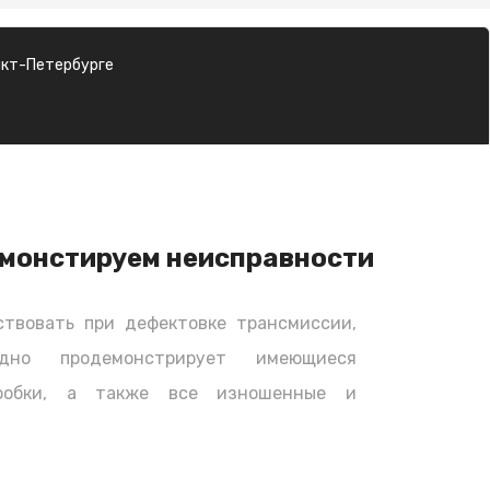
нкт-Петербурге
монстируем неисправности
твовать при дефектовке трансмиссии,
дно продемонстрирует имеющиеся
оробки, а также все изношенные и