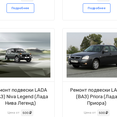
Подробнее
Подробнее
монт подвески LADA
Ремонт подвески L
З) Niva Legend (Лада
(ВАЗ) Priora (Лад
Нива Легенд)
Приора)
Цена от
Цена от
500
500