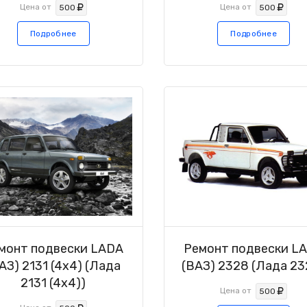
Цена от
Цена от
500
500
Подробнее
Подробнее
монт подвески LADA
Ремонт подвески L
АЗ) 2131 (4x4) (Лада
(ВАЗ) 2328 (Лада 23
2131 (4x4))
Цена от
500