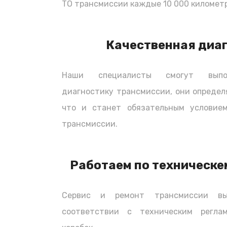
ТО трансмиссии каждые 10 000 километр
автомобиля, клиентом оплачивается т
запчастей (если запчасти заказывалис
приобретать запчасти самостоятельно,
Качественная диа
всего необходимого.
Наши специалисты смогут выпол
диагностику трансмиссии, они определ
что и станет обязательным условием
трансмиссии.
Работаем по техническе
Сервис и ремонт трансмиссии вы
соответствии с техническим регла