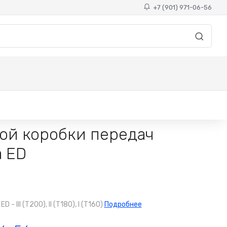
+7 (901) 971-06-56
ой коробки передач
a ED
III (T200), II (T180), I (T160)
Подробнее