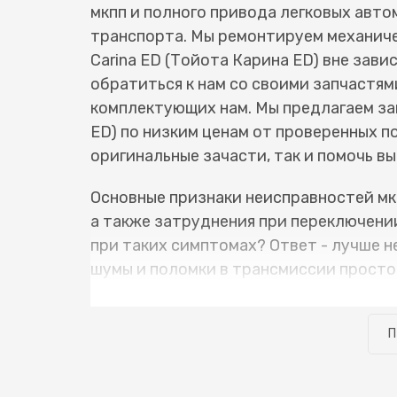
мкпп и полного привода легковых авт
транспорта. Мы ремонтируем механиче
Carina ED (Тойота Карина ED) вне зав
обратиться к нам со своими запчастям
комплектующих нам. Мы предлагаем зап
ED) по низким ценам от проверенных п
оригинальные зачасти, так и помочь в
Основные признаки неисправностей мкп
а также затруднения при переключении
при таких симптомах? Ответ - лучше н
шумы и поломки в трансмиссии просто т
пропадут. Откладывание ремонта вызы
подшипников и шестерен часто отвали
П
повреждают другие детали коробки пер
вместо замены, например, одного подш
деталей, и еще заваривать трещины в 