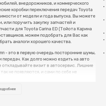
омобилей, внедорожников, и коммерческого
ские коробки переключения передач Toyota
исимости от модели и года выпуска. Вы можете
и, или поручить закупку запчастей и
части для Toyota Carina ED (Тойота Карина
оставщиков, можем подобрать для Вас как
ыбрать аналоги хорошего качества.
п - это в первую очередь посторонние шумы,
 передач. Как долго можно ездить на авто
е откладывайте визит в автосервис. Лишние
ак не появляются, и сами по себе не
вает плохие последствия: от износившихся
ваются осколки и фрагменты, которые
одробнее
едач, а также и корпус коробки. В итоге,
ипника, приходится заменять несколько
корпусе мкпп, что увеличивает сроки ремонта