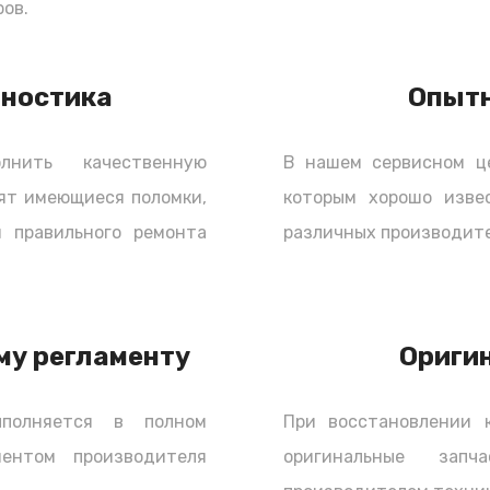
ов.
олько работа по ремонту, и стоимость
ь у нас). Мы разрешаем нашим клиентам
 а также предлагаем свои услуги по заказу
гностика
Опыт
нить качественную
В нашем сервисном ц
ят имеющиеся поломки,
которым хорошо изве
 правильного ремонта
различных производите
му регламенту
Ориги
полняется в полном
При восстановлении 
ментом производителя
оригинальные зап