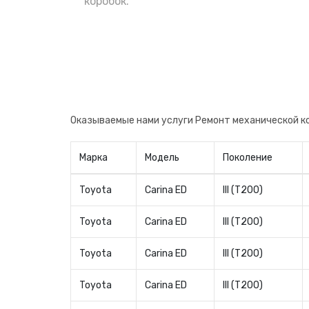
коробок.
Оказываемые нами услуги Ремонт механической ко
Марка
Модель
Поколение
Toyota
Carina ED
III (T200)
Toyota
Carina ED
III (T200)
Toyota
Carina ED
III (T200)
Toyota
Carina ED
III (T200)