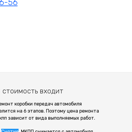
06-56
 стоимость входит
емонт коробки передач автомобиля
елится на 6 этапов. Поэтому цена ремонта
кпп зависит от вида выполняемых работ.
Снятие
. МКПП снимается с автомобиля.