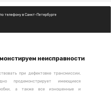
по телефону в Санкт-Петербурге
монстируем неисправности
твовать при дефектовке трансмиссии,
дно продемонстрирует имеющиеся
оробки, а также все изношенные и