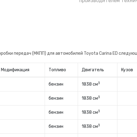
производителем технич
робки передач (МКПП) для автомобилей Toyota Carina ED следую
Модификация
Топливо
Двигатель
Кузов
3
бензин
1838 см
3
бензин
1838 см
3
бензин
1838 см
3
бензин
1838 см