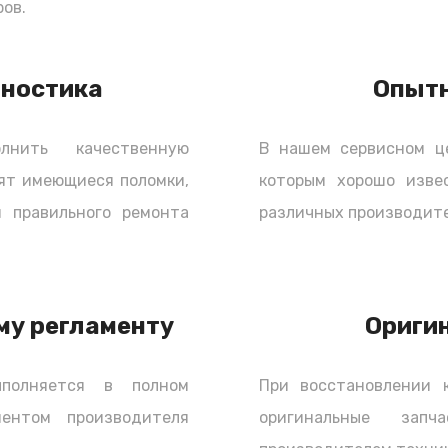
ов.
олько работа по ремонту, и стоимость
ь у нас). Мы разрешаем нашим клиентам
 а также предлагаем свои услуги по заказу
гностика
Опыт
нить качественную
В нашем сервисном ц
ят имеющиеся поломки,
которым хорошо изве
 правильного ремонта
различных производите
му регламенту
Ориги
полняется в полном
При восстановлении 
ментом производителя
оригинальные зап