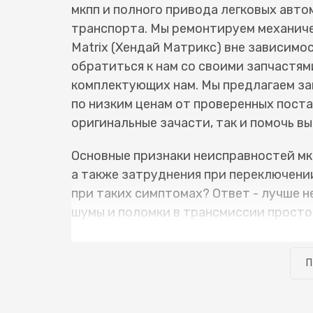
мкпп и полного привода легковых авт
транспорта. Мы ремонтируем механиче
Matrix (Хендай Матрикс) вне зависимо
обратиться к нам со своими запчастям
комплектующих нам. Мы предлагаем зап
по низким ценам от проверенных пост
оригинальные зачасти, так и помочь в
Основные признаки неисправностей мкп
а также затруднения при переключении
при таких симптомах? Ответ - лучше н
шумы и поломки в трансмиссии просто т
пропадут. Откладывание ремонта вызы
подшипников и шестерен часто отвали
П
повреждают другие детали коробки пер
вместо замены, например, одного подш
деталей, и еще заваривать трещины в 