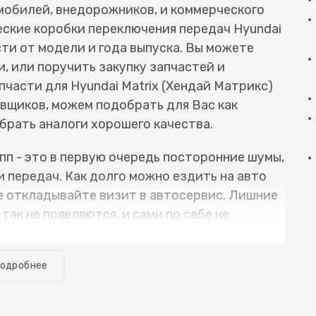
омобилей, внедорожников, и коммерческого
ские коробки переключения передач Hyundai
сти от модели и года выпуска. Вы можете
и, или поручить закупку запчастей и
части для Hyundai Matrix (Хендай Матрикс)
авщиков, можем подобрать для Вас как
ыбрать аналоги хорошего качества.
п - это в первую очередь посторонние шумы,
 передач. Как долго можно ездить на авто
е откладывайте визит в автосервис. Лишние
ак не появляются, и сами по себе не
вает плохие последствия: от износившихся
ваются осколки и фрагменты, которые
одробнее
едач, а также и корпус коробки. В итоге,
ипника, приходится заменять несколько
корпусе мкпп, что увеличивает сроки ремонта