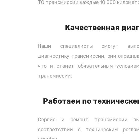
ТО трансмиссии каждые 10 000 километр
автомобиля, клиентом оплачивается т
запчастей (если запчасти заказывалис
приобретать запчасти самостоятельно,
Качественная диа
всего необходимого.
Наши специалисты смогут выпол
диагностику трансмиссии, они определ
что и станет обязательным условием
трансмиссии.
Работаем по техническе
Сервис и ремонт трансмиссии вы
соответствии с техническим регла