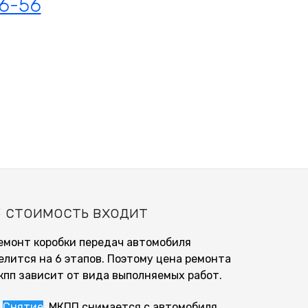
06-56
 стоимость входит
емонт коробки передач автомобиля
елится на 6 этапов. Поэтому цена ремонта
кпп зависит от вида выполняемых работ.
Снятие
. МКПП снимается с автомобиля.