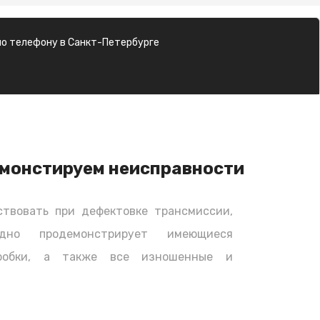
о телефону в Санкт-Петербурге
монстируем неисправности
твовать при дефектовке трансмиссии,
дно продемонстрирует имеющиеся
оробки, а также все изношенные и