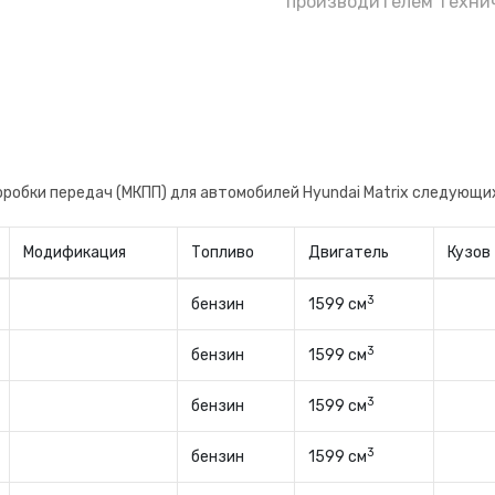
производителем технич
робки передач (МКПП) для автомобилей Hyundai Matrix следующи
Модификация
Топливо
Двигатель
Кузов
3
бензин
1599 см
3
бензин
1599 см
3
бензин
1599 см
3
бензин
1599 см