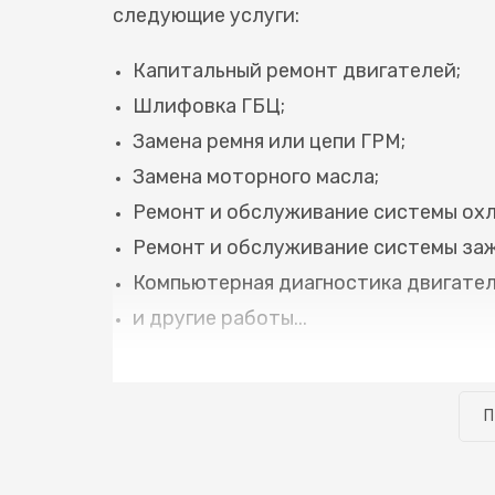
следующие услуги:
Капитальный ремонт двигателей;
Шлифовка ГБЦ;
Замена ремня или цепи ГРМ;
Замена моторного масла;
Ремонт и обслуживание системы ох
Ремонт и обслуживание системы заж
Компьютерная диагностика двигател
и другие работы...
Позвоните нам по телефону, и мы согла
проведения всех необходимых работ. 
П
зависит от объема работ, которые тре
индивидуальный подход и качественны
автосервиса работают на профессион