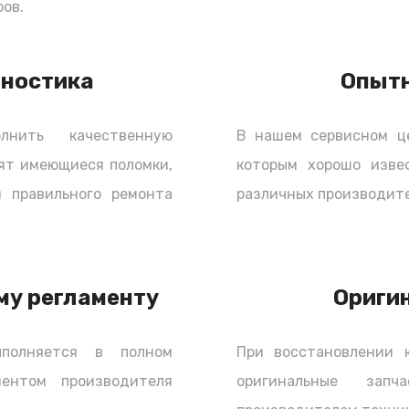
ов.
гностика
Опыт
нить качественную
В нашем сервисном ц
ят имеющиеся поломки,
которым хорошо изве
 правильного ремонта
различных производите
му регламенту
Ориги
полняется в полном
При восстановлении 
ментом производителя
оригинальные зап