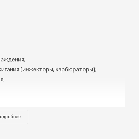
лаждения;
игания (инжекторы, карбюраторы);
я;
суем с Вами состав, цены и время
Цена ремонта ДВС FAW Jinn (ФАВ Джин)
одробнее
буется провести в данном случае. Вас ждет
й сервис. Опытные мастера нашего
альном оборудовании с учетом всех