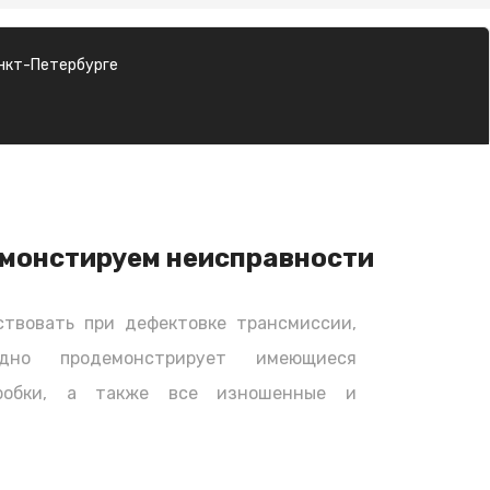
нкт-Петербурге
монстируем неисправности
твовать при дефектовке трансмиссии,
дно продемонстрирует имеющиеся
оробки, а также все изношенные и