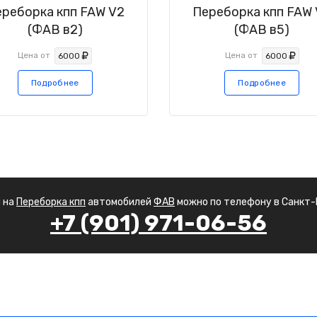
реборка кпп FAW V2
Переборка кпп FAW
(ФАВ в2)
(ФАВ в5)
Цена от
Цена от
6000
6000
Подробнее
Подробнее
 на
Переборка кпп
автомобилей
ФАВ
можно по телефону в Санкт
+7 (901) 971-06-56