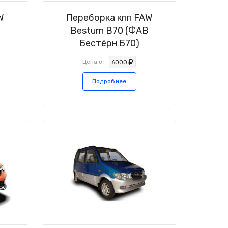
W
Переборка кпп FAW
Besturn B70 (ФАВ
Бестёрн Б70)
Цена от
6000
Подробнее