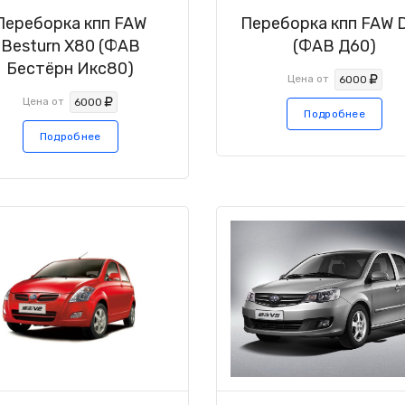
Переборка кпп FAW
Переборка кпп FAW 
Besturn X80 (ФАВ
(ФАВ Д60)
Бестёрн Икс80)
Цена от
6000
Цена от
6000
Подробнее
Подробнее