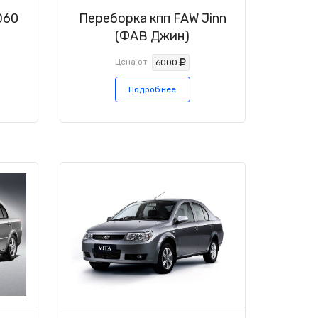
D60
Переборка кпп FAW Jinn
(ФАВ Джин)
Цена от
6000
Подробнее