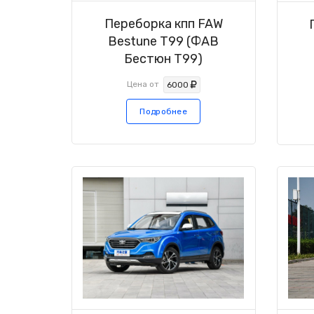
Переборка кпп FAW
Bestune T99 (ФАВ
Бестюн Т99)
Цена от
6000
Подробнее