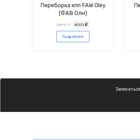
Переборка кпп FAW Oley
Пе
(ФАВ Оли)
Цена от
6000
Подробнее
Записаться