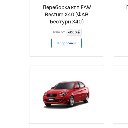
Переборка кпп FAW
Besturn X40 (ФАВ
Бестурн Х40)
Цена от
6000
Подробнее