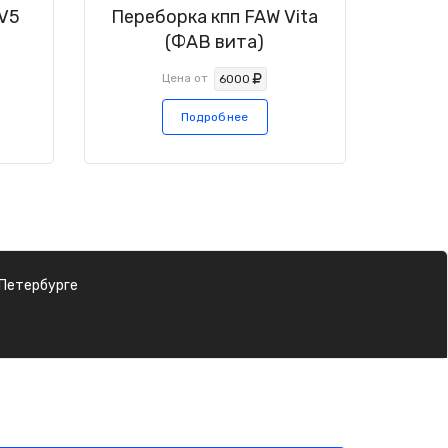
 V5
Переборка кпп FAW Vita
(ФАВ вита)
Цена от
6000
Подробнее
-Петербурге