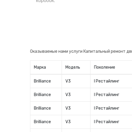
коробок.
Оказываемые нами услуги Капитальный ремонт дви
Марка
Модель
Поколение
Brilliance
V3
I Рестайлинг
Brilliance
V3
I Рестайлинг
Brilliance
V3
I Рестайлинг
Brilliance
V3
I Рестайлинг