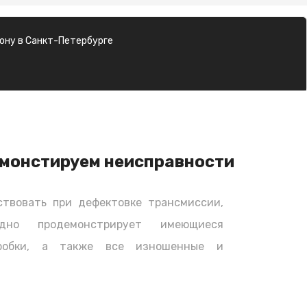
ону в Санкт-Петербурге
монстируем неисправности
твовать при дефектовке трансмиссии,
дно продемонстрирует имеющиеся
оробки, а также все изношенные и