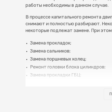
работы необходимы в данном случае.
В процессе капитального ремонта двига
снимают и полностью разбирают. Неко
некоторые подлежат замене. При этом
Замена прокладок;
Замена сальников;
Замена поршневых колец;
Ремонт головки блока цилиндров;
Замена прокладки ГБЦ;
Расточка блока цилиндров;
Шлифовка, фрезеровка ГБЦ;
П
Ремонт коленвала;
Ремонт распредвала;