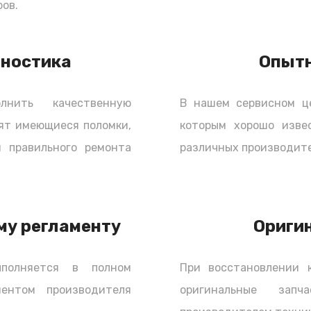
ов.
гностика
Опыт
нить качественную
В нашем сервисном ц
ят имеющиеся поломки,
которым хорошо изве
 правильного ремонта
различных производите
му регламенту
Ориги
полняется в полном
При восстановлении 
ментом производителя
оригинальные зап