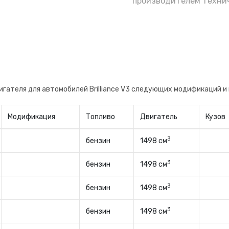
производителем технич
гателя для автомобилей Brilliance V3 следующих модификаций и
Модификация
Топливо
Двигатель
Кузов
3
бензин
1498 см
3
бензин
1498 см
3
бензин
1498 см
3
бензин
1498 см